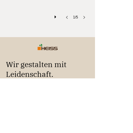
1/5
Wir gestalten mit
Leidenschaft.
FOLLOW US
Schreinerei HEISS
Gartengasse 20
86732 Oettingen